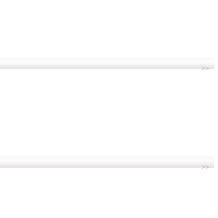
>>
>>