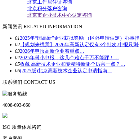
北京工作居住证咨询
北京积分落户咨询
北京市企业技术中心认定咨询
新闻资讯
RELATED INFORMATION
01
2025年“国高新”企业获批奖励 （区外申请认定）办事
02
【规划来找我】2026年高新认定仅有3个批次-申报只
03
2026年申报高新企业着重点…
04
2025年科小申报，这几个难点千万不能踩！…
05
收藏 高新技术企业和专精特新哪个厉害一点？…
06
(2025版)北京高新技术企业认定申请指南…
联系我们
CONTACT US
服务热线
4008-693-660
ISO 质量体系咨询
客户案例