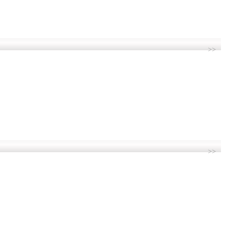
>>
>>