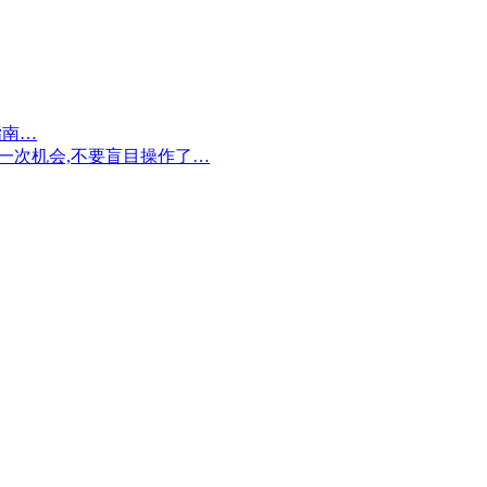
指南…
剩一次机会,不要盲目操作了…