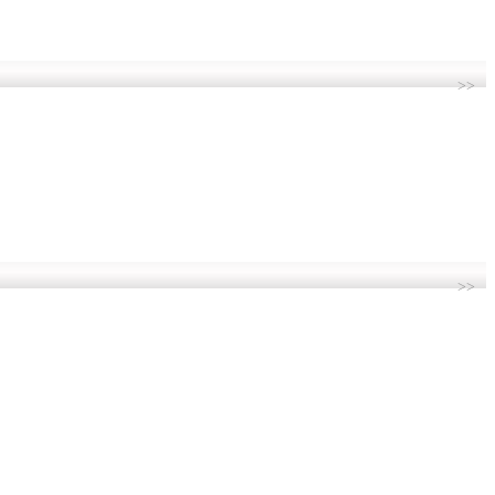
>>
>>