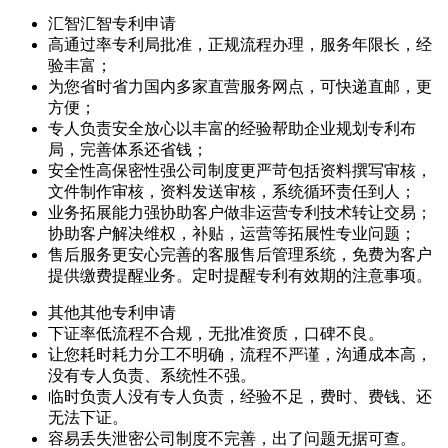
汇智
汇智专利申请
高通过率
专利局批准，正规流程办理，服务年限长，经
验丰富；
为您省时省力
国内多家直营服务网点，可快递直邮，更
方便；
专人负责安全放心
以丰富的经验帮助企业规划专利布
局，完善体系还省钱；
安全性高保密性强
公司制度更严苛包括资料撰写审核，
文件制作审核，资料发送审核，系统循环责任到人；
业务拓展能力强
协助客户做非运营专利技术转让交易；
协助客户解决维权，补贴，运营等拓展性专业问题；
售后服务更安心
完善的客服售后管理系统，免费为客户
提供缴费提醒业务。定时提醒专利有效期的注意事项。
其他
其他专利申请
下证率低
流程不合规，无批准资质，口碑不良。
让您耗时耗力
分工不明确，流程不严谨，沟通成本高，
没有专人负责、系统性不强。
临时负责人
没有专人负责，经验不足，费时、费钱、还
无法下证。
容易丢失泄密
公司制度不完善，出了问题无据可查。