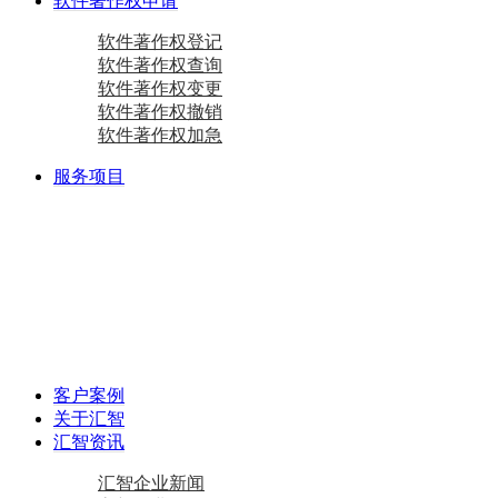
软件著作权申请
软件著作权登记
软件著作权查询
软件著作权变更
软件著作权撤销
软件著作权加急
服务项目
商标注册
国际商标
商标查询
国内商标
商标变更
商标设计
马德里商标注册
资质相关
双软认定咨询
软件检测
质量体系咨询
重合同守信用证书
AAA级信用企业
专精特新
中小企业认定咨询
创新型中小企业
专精特新“小巨人”企业
专精特新“小巨人”企业
其他项目
资产评估
加计扣除
工作居住证
审计报告
政府资金补助
税务筹划
客户案例
关于汇智
汇智资讯
汇智企业新闻