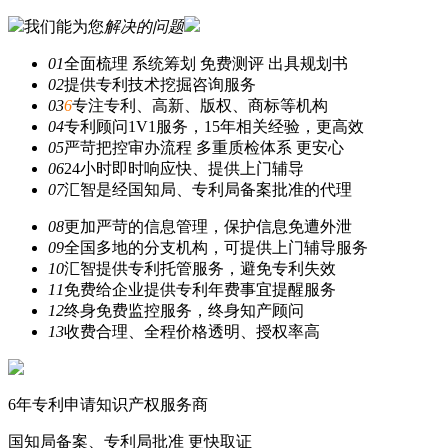
我们能为您
解决的问题
01
全面梳理 系统筹划 免费测评 出具规划书
02
提供专利技术挖掘咨询服务
03
6
专注专利、高新、版权、商标等机构
04
专利顾问1V1服务，15年相关经验，更高效
05
严苛把控审办流程 多重质检体系 更安心
06
24小时即时响应快、提供上门辅导
07
汇智是经国知局、专利局备案批准的代理
08
更加严苛的信息管理，保护信息免遭外泄
09
全国多地的分支机构，可提供上门辅导服务
10
汇智提供专利托管服务，避免专利失效
11
免费给企业提供专利年费事宜提醒服务
12
终身免费监控服务，终身知产顾问
13
收费合理、全程价格透明、授权率高
6年
专利申请知识产权服务商
国知局备案、专利局批准
更快取证