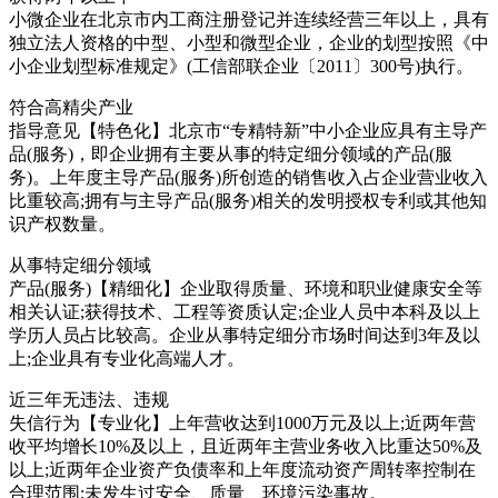
小微企业
在北京市内工商注册登记并连续经营三年以上，具有
独立法人资格的中型、小型和微型企业，企业的划型按照《中
小企业划型标准规定》(工信部联企业〔2011〕300号)执行。
符合高精尖产业
指导意见
【特色化】北京市“专精特新”中小企业应具有主导产
品(服务)，即企业拥有主要从事的特定细分领域的产品(服
务)。上年度主导产品(服务)所创造的销售收入占企业营业收入
比重较高;拥有与主导产品(服务)相关的发明授权专利或其他知
识产权数量。
从事特定细分领域
产品(服务)
【精细化】企业取得质量、环境和职业健康安全等
相关认证;获得技术、工程等资质认定;企业人员中本科及以上
学历人员占比较高。企业从事特定细分市场时间达到3年及以
上;企业具有专业化高端人才。
近三年无违法、违规
失信行为
【专业化】上年营收达到1000万元及以上;近两年营
收平均增长10%及以上，且近两年主营业务收入比重达50%及
以上;近两年企业资产负债率和上年度流动资产周转率控制在
合理范围;未发生过安全、质量、环境污染事故。