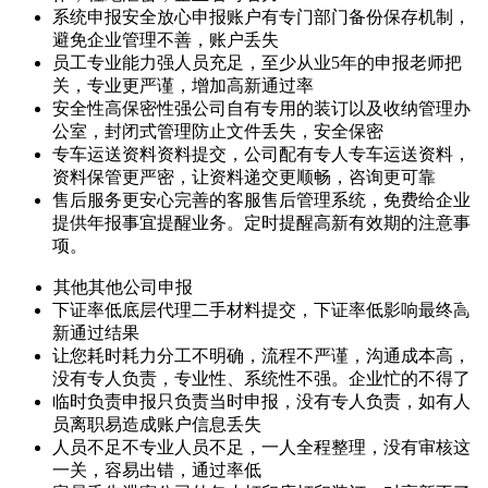
系统申报安全放心
申报账户有专门部门备份保存机制，
避免企业管理不善，账户丢失
员工专业能力强
人员充足，至少从业5年的申报老师把
关，专业更严谨，增加高新通过率
安全性高保密性强
公司自有专用的装订以及收纳管理办
公室，封闭式管理防止文件丢失，安全保密
专车运送资料
资料提交，公司配有专人专车运送资料，
资料保管更严密，让资料递交更顺畅，咨询更可靠
售后服务更安心
完善的客服售后管理系统，免费给企业
提供年报事宜提醒业务。定时提醒高新有效期的注意事
项。
其他
其他公司申报
下证率低
底层代理二手材料提交，下证率低影响最终高
新通过结果
让您耗时耗力
分工不明确，流程不严谨，沟通成本高，
没有专人负责，专业性、系统性不强。企业忙的不得了
临时负责申报
只负责当时申报，没有专人负责，如有人
员离职易造成账户信息丢失
人员不足不专业
人员不足，一人全程整理，没有审核这
一关，容易出错，通过率低