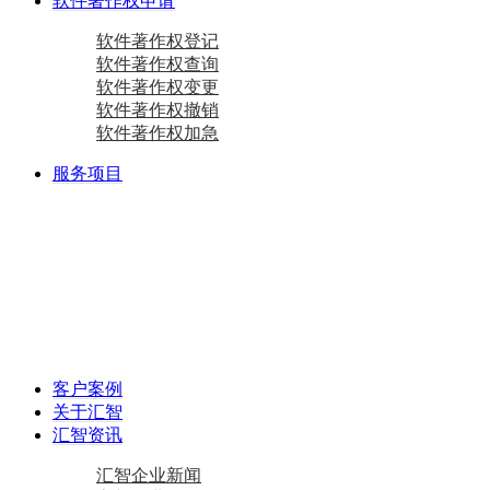
软件著作权申请
软件著作权登记
软件著作权查询
软件著作权变更
软件著作权撤销
软件著作权加急
服务项目
商标注册
国际商标
商标查询
国内商标
商标变更
商标设计
马德里商标注册
资质相关
双软认定咨询
软件检测
质量体系咨询
重合同守信用证书
AAA级信用企业
专精特新
中小企业认定咨询
创新型中小企业
专精特新“小巨人”企业
专精特新“小巨人”企业
其他项目
资产评估
加计扣除
工作居住证
审计报告
政府资金补助
税务筹划
客户案例
关于汇智
汇智资讯
汇智企业新闻