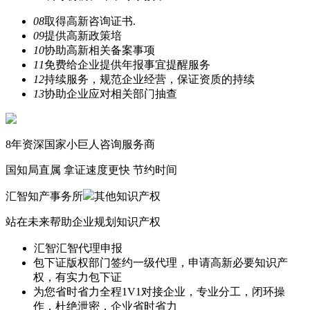
08
取得高新咨询证书.
09
提供高新政策培
10
协助高新相关备案事项
11
免费给企业提供年报事宜提醒服务
12
持续服务，规范企业经营，保证资质的持续
13
协助企业应对相关部门抽查
8年
资深国家小巨人咨询服务商
国知局直属
拿证速度更快 节约时间
汇智知产事务所
其他知识产权
站在未来帮助企业规划知识产权
汇智
汇智代理申报
包下证
版权部门签约一级代理，申请高新必要知识产
权，有实力包下证
为您省时省力
全程1V1对接企业，专业分工，闭环操
作，杜绝泄密，企业省时省力