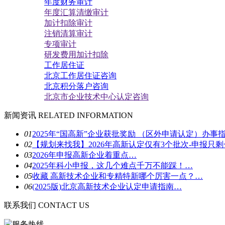
年度财务审计
年度汇算清缴审计
加计扣除审计
注销清算审计
专项审计
研发费用加计扣除
工作居住证
北京工作居住证咨询
北京积分落户咨询
北京市企业技术中心认定咨询
新闻资讯
RELATED INFORMATION
01
2025年“国高新”企业获批奖励 （区外申请认定）办事
02
【规划来找我】2026年高新认定仅有3个批次-申报只
03
2026年申报高新企业着重点…
04
2025年科小申报，这几个难点千万不能踩！…
05
收藏 高新技术企业和专精特新哪个厉害一点？…
06
(2025版)北京高新技术企业认定申请指南…
联系我们
CONTACT US
服务热线