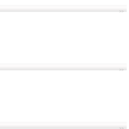
>>
>>
>>