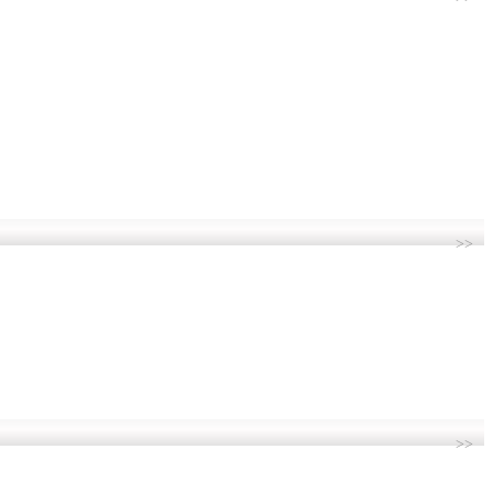
>>
>>