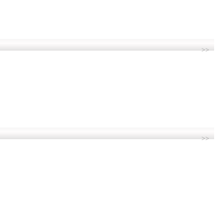
>>
>>