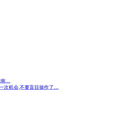
指南…
剩一次机会,不要盲目操作了…