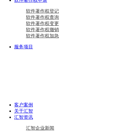
软件著作权申请
软件著作权登记
软件著作权查询
软件著作权变更
软件著作权撤销
软件著作权加急
服务项目
商标注册
国际商标
商标查询
国内商标
商标变更
商标设计
马德里商标注册
资质相关
双软认定咨询
软件检测
质量体系咨询
重合同守信用证书
AAA级信用企业
专精特新
中小企业认定咨询
创新型中小企业
专精特新“小巨人”企业
专精特新“小巨人”企业
其他项目
资产评估
加计扣除
工作居住证
审计报告
政府资金补助
税务筹划
客户案例
关于汇智
汇智资讯
汇智企业新闻