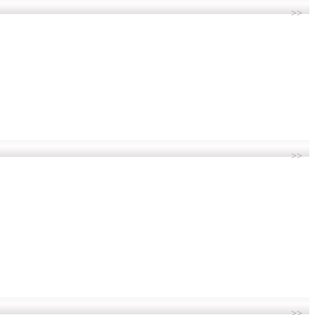
>>
>>
>>