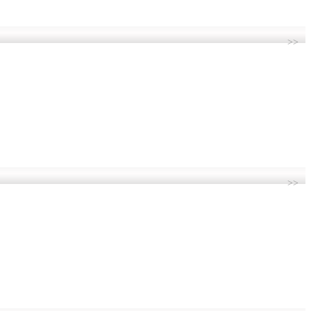
>>
>>