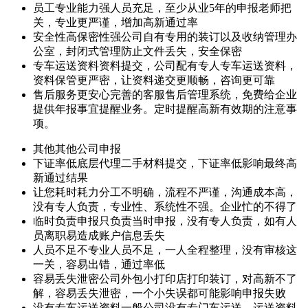
员工专业能力强
人员充足，至少从业5年的申报老师把
关，专业更严谨，增加高新通过率
安全性高保密性强
公司自有专用的装订以及收纳管理办
公室，封闭式管理防止文件丢失，安全保密
专车运送资料
资料提交，公司配有专人专车运送资料，
资料保管更严密，让资料递交更顺畅，咨询更可靠
售后服务更安心
完善的客服售后管理系统，免费给企业
提供年报事宜提醒业务。定时提醒高新有效期的注意事
项。
其他
其他公司申报
下证率低
底层代理二手材料提交，下证率低影响最终高
新通过结果
让您耗时耗力
分工不明确，流程不严谨，沟通成本高，
没有专人负责，专业性、系统性不强。企业忙的不得了
临时负责申报
只负责当时申报，没有专人负责，如有人
员离职易造成账户信息丢失
人员不足不专业
人员不足，一人全程整理，没有审核这
一关，容易出错，通过率低
容易丢失泄密
公司外包小打印店打印装订，对高新不了
解，容易丢失泄密，一个小失误都可能影响申报失败
没有专车运送资料
一般公司没有专门车运送，运送资料