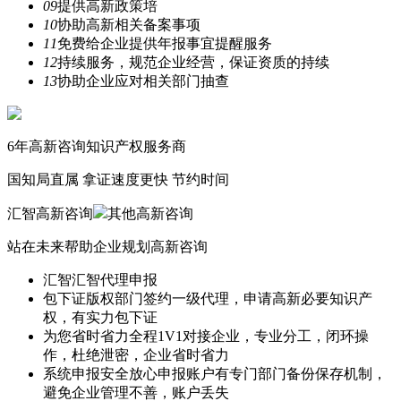
09
提供高新政策培
10
协助高新相关备案事项
11
免费给企业提供年报事宜提醒服务
12
持续服务，规范企业经营，保证资质的持续
13
协助企业应对相关部门抽查
6年
高新咨询知识产权服务商
国知局直属
拿证速度更快 节约时间
汇智高新咨询
其他高新咨询
站在未来帮助企业规划高新咨询
汇智
汇智代理申报
包下证
版权部门签约一级代理，申请高新必要知识产
权，有实力包下证
为您省时省力
全程1V1对接企业，专业分工，闭环操
作，杜绝泄密，企业省时省力
系统申报安全放心
申报账户有专门部门备份保存机制，
避免企业管理不善，账户丢失