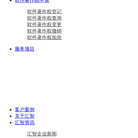
软件著作权申请
软件著作权登记
软件著作权查询
软件著作权变更
软件著作权撤销
软件著作权加急
服务项目
商标注册
国际商标
商标查询
国内商标
商标变更
商标设计
马德里商标注册
资质相关
双软认定咨询
软件检测
质量体系咨询
重合同守信用证书
AAA级信用企业
专精特新
中小企业认定咨询
创新型中小企业
专精特新“小巨人”企业
专精特新“小巨人”企业
其他项目
资产评估
加计扣除
工作居住证
审计报告
政府资金补助
税务筹划
客户案例
关于汇智
汇智资讯
汇智企业新闻