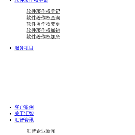
软件著作权申请
软件著作权登记
软件著作权查询
软件著作权变更
软件著作权撤销
软件著作权加急
服务项目
商标注册
国际商标
商标查询
国内商标
商标变更
商标设计
马德里商标注册
资质相关
双软认定咨询
软件检测
质量体系咨询
重合同守信用证书
AAA级信用企业
专精特新
中小企业认定咨询
创新型中小企业
专精特新“小巨人”企业
专精特新“小巨人”企业
其他项目
资产评估
加计扣除
工作居住证
审计报告
政府资金补助
税务筹划
客户案例
关于汇智
汇智资讯
汇智企业新闻