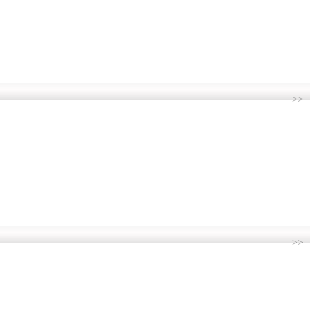
>>
>>