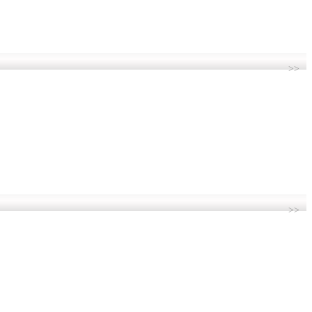
>>
>>