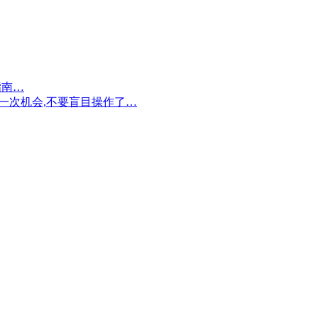
指南…
剩一次机会,不要盲目操作了…