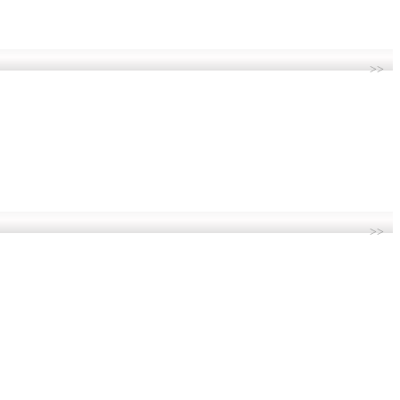
>>
>>