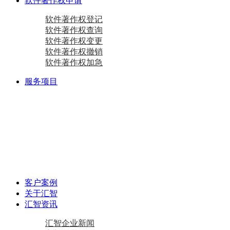
软件著作权申请
软件著作权登记
软件著作权查询
软件著作权变更
软件著作权撤销
软件著作权加急
服务项目
商标注册
国际商标
商标查询
国内商标
商标变更
商标设计
马德里商标注册
资质相关
双软认定咨询
软件检测
质量体系咨询
重合同守信用证书
AAA级信用企业
专精特新
中小企业认定咨询
创新型中小企业
专精特新“小巨人”企业
专精特新“小巨人”企业
其他项目
资产评估
加计扣除
工作居住证
审计报告
政府资金补助
税务筹划
客户案例
关于汇智
汇智资讯
汇智企业新闻