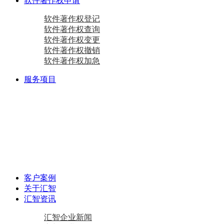
软件著作权申请
软件著作权登记
软件著作权查询
软件著作权变更
软件著作权撤销
软件著作权加急
服务项目
商标注册
国际商标
商标查询
国内商标
商标变更
商标设计
马德里商标注册
资质相关
双软认定咨询
软件检测
质量体系咨询
重合同守信用证书
AAA级信用企业
专精特新
中小企业认定咨询
创新型中小企业
专精特新“小巨人”企业
专精特新“小巨人”企业
其他项目
资产评估
加计扣除
工作居住证
审计报告
政府资金补助
税务筹划
客户案例
关于汇智
汇智资讯
汇智企业新闻