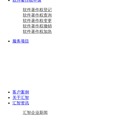
软件著作权申请
软件著作权登记
软件著作权查询
软件著作权变更
软件著作权撤销
软件著作权加急
服务项目
商标注册
国际商标
商标查询
国内商标
商标变更
商标设计
马德里商标注册
资质相关
双软认定咨询
软件检测
质量体系咨询
重合同守信用证书
AAA级信用企业
专精特新
中小企业认定咨询
创新型中小企业
专精特新“小巨人”企业
专精特新“小巨人”企业
其他项目
资产评估
加计扣除
工作居住证
审计报告
政府资金补助
税务筹划
客户案例
关于汇智
汇智资讯
汇智企业新闻