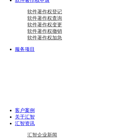
软件著作权申请
软件著作权登记
软件著作权查询
软件著作权变更
软件著作权撤销
软件著作权加急
服务项目
商标注册
国际商标
商标查询
国内商标
商标变更
商标设计
马德里商标注册
资质相关
双软认定咨询
软件检测
质量体系咨询
重合同守信用证书
AAA级信用企业
专精特新
中小企业认定咨询
创新型中小企业
专精特新“小巨人”企业
专精特新“小巨人”企业
其他项目
资产评估
加计扣除
工作居住证
审计报告
政府资金补助
税务筹划
客户案例
关于汇智
汇智资讯
汇智企业新闻