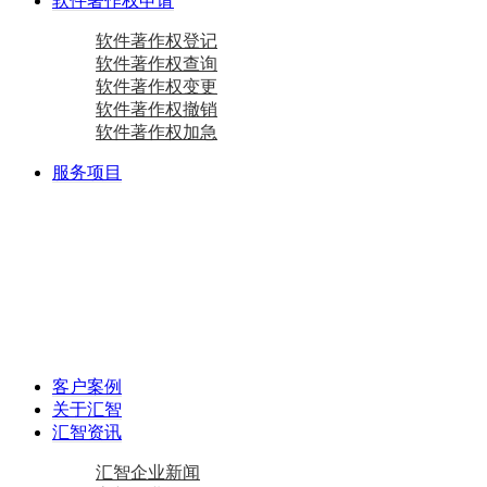
软件著作权申请
软件著作权登记
软件著作权查询
软件著作权变更
软件著作权撤销
软件著作权加急
服务项目
商标注册
国际商标
商标查询
国内商标
商标变更
商标设计
马德里商标注册
资质相关
双软认定咨询
软件检测
质量体系咨询
重合同守信用证书
AAA级信用企业
专精特新
中小企业认定咨询
创新型中小企业
专精特新“小巨人”企业
专精特新“小巨人”企业
其他项目
资产评估
加计扣除
工作居住证
审计报告
政府资金补助
税务筹划
客户案例
关于汇智
汇智资讯
汇智企业新闻