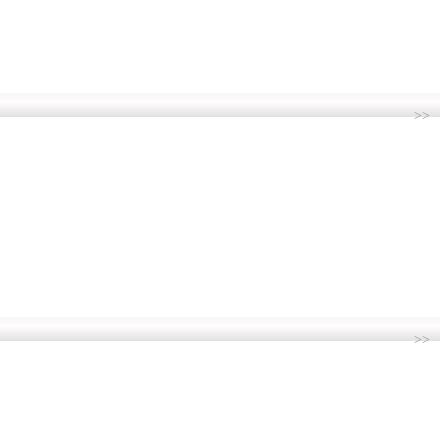
>>
>>