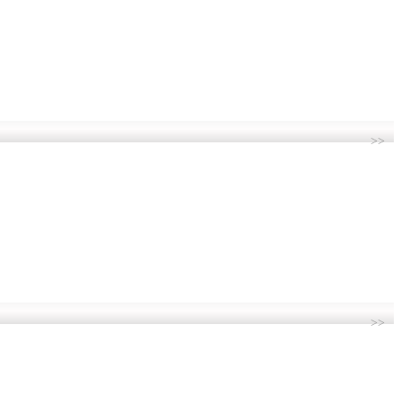
>>
>>