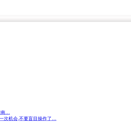
指南…
剩一次机会,不要盲目操作了…