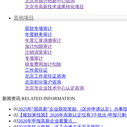
北京市设计创新中心咨询
北京市高新技术成果转化项目
其他项目
双软专项审计
年度财务审计
年度汇算清缴审计
加计扣除审计
注销清算审计
专项审计
研发费用加计扣除
工作居住证
北京工作居住证咨询
北京积分落户咨询
北京市企业技术中心认定咨询
新闻资讯
RELATED INFORMATION
01
2025年“国高新”企业获批奖励 （区外申请认定）办事
02
【规划来找我】2026年高新认定仅有3个批次-申报只
03
2026年申报高新企业着重点…
04
2025年科小申报，这几个难点千万不能踩！…