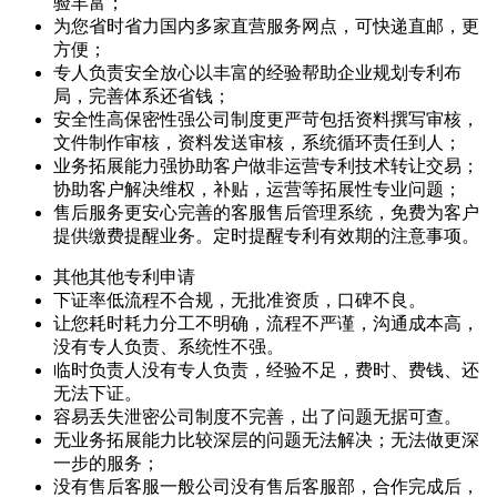
验丰富；
为您省时省力
国内多家直营服务网点，可快递直邮，更
方便；
专人负责安全放心
以丰富的经验帮助企业规划专利布
局，完善体系还省钱；
安全性高保密性强
公司制度更严苛包括资料撰写审核，
文件制作审核，资料发送审核，系统循环责任到人；
业务拓展能力强
协助客户做非运营专利技术转让交易；
协助客户解决维权，补贴，运营等拓展性专业问题；
售后服务更安心
完善的客服售后管理系统，免费为客户
提供缴费提醒业务。定时提醒专利有效期的注意事项。
其他
其他专利申请
下证率低
流程不合规，无批准资质，口碑不良。
让您耗时耗力
分工不明确，流程不严谨，沟通成本高，
没有专人负责、系统性不强。
临时负责人
没有专人负责，经验不足，费时、费钱、还
无法下证。
容易丢失泄密
公司制度不完善，出了问题无据可查。
无业务拓展能力
比较深层的问题无法解决；无法做更深
一步的服务；
没有售后客服
一般公司没有售后客服部，合作完成后，