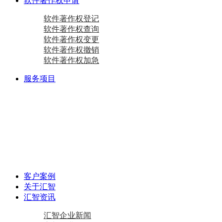
软件著作权申请
软件著作权登记
软件著作权查询
软件著作权变更
软件著作权撤销
软件著作权加急
服务项目
商标注册
国际商标
商标查询
国内商标
商标变更
商标设计
马德里商标注册
资质相关
双软认定咨询
软件检测
质量体系咨询
重合同守信用证书
AAA级信用企业
专精特新
中小企业认定咨询
创新型中小企业
专精特新“小巨人”企业
专精特新“小巨人”企业
其他项目
资产评估
加计扣除
工作居住证
审计报告
政府资金补助
税务筹划
客户案例
关于汇智
汇智资讯
汇智企业新闻