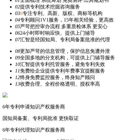
01
全面梳理 系统筹划 免费测评 出具规划书
02
提供专利技术挖掘咨询服务
03
6
专注专利、高新、版权、商标等机构
04
专利顾问1V1服务，15年相关经验，更高效
05
严苛把控审办流程 多重质检体系 更安心
06
24小时即时响应快、提供上门辅导
07
汇智是经国知局、专利局备案批准的代理
08
更加严苛的信息管理，保护信息免遭外泄
09
全国多地的分支机构，可提供上门辅导服务
10
汇智提供专利托管服务，避免专利失效
11
免费给企业提供专利年费事宜提醒服务
12
终身免费监控服务，终身知产顾问
13
收费合理、全程价格透明、授权率高
6年
专利申请知识产权服务商
国知局备案、专利局批准
更快取证
6年
专利代理知识产权服务商