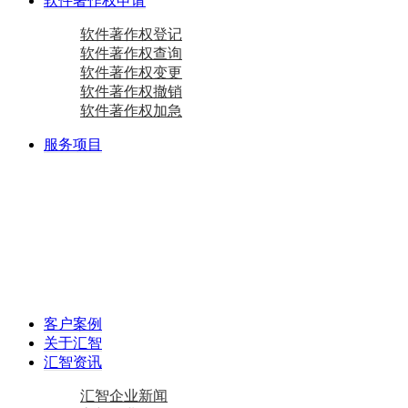
软件著作权申请
软件著作权登记
软件著作权查询
软件著作权变更
软件著作权撤销
软件著作权加急
服务项目
商标注册
国际商标
商标查询
国内商标
商标变更
商标设计
马德里商标注册
资质相关
双软认定咨询
软件检测
质量体系咨询
重合同守信用证书
AAA级信用企业
专精特新
中小企业认定咨询
创新型中小企业
专精特新“小巨人”企业
专精特新“小巨人”企业
其他项目
资产评估
加计扣除
工作居住证
审计报告
政府资金补助
税务筹划
客户案例
关于汇智
汇智资讯
汇智企业新闻