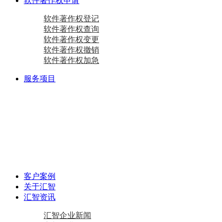
软件著作权申请
软件著作权登记
软件著作权查询
软件著作权变更
软件著作权撤销
软件著作权加急
服务项目
商标注册
国际商标
商标查询
国内商标
商标变更
商标设计
马德里商标注册
资质相关
双软认定咨询
软件检测
质量体系咨询
重合同守信用证书
AAA级信用企业
专精特新
中小企业认定咨询
创新型中小企业
专精特新“小巨人”企业
专精特新“小巨人”企业
其他项目
资产评估
加计扣除
工作居住证
审计报告
政府资金补助
税务筹划
客户案例
关于汇智
汇智资讯
汇智企业新闻