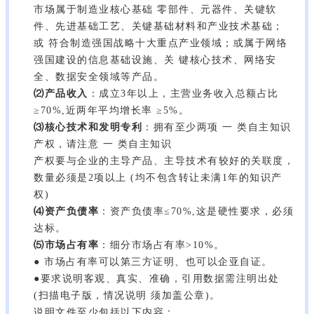
市场属于制造业核心基础 零部件、元器件、关键软
件、先进基础工艺、关键基础材料和产业技术基础；
或 符合制造强国战略十大重点产业领域；或属于网络
强国建设的信息基础设施、关 键核心技术、网络安
全、数据安全领域等产品。
⑵产品收入
：成立3年以上，主营业务收入总额占比
≥70%,近两年平均增长率 ≥5%。
⑶核心技术和发明专利
：拥有至少两项 一 类自主知识
产权，请注意 一 类自主知识
产权要与企业的主导产品、主导技术有较好的关联度，
数量必须是2项以上 (均不包含转让未满1年的知识产
权)
⑷资产负债率
：资产负债率≤70%,这是硬性要求，必须
达标。
⑸市场占有率
：细分市场占有率>10%。
● 市场占有率可以第三方证明、也可以企亚自证。
●要求说明客观、真实、准确，引用数据需注明出处
(扫描电子版，情况说明 须加盖公章)。
说明文件至少包括以下内容：