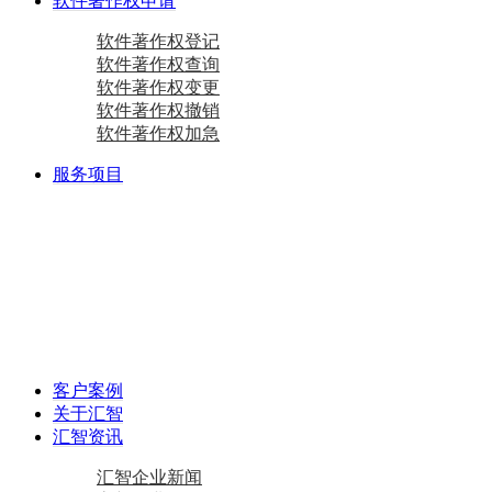
软件著作权申请
软件著作权登记
软件著作权查询
软件著作权变更
软件著作权撤销
软件著作权加急
服务项目
商标注册
国际商标
商标查询
国内商标
商标变更
商标设计
马德里商标注册
资质相关
双软认定咨询
软件检测
质量体系咨询
重合同守信用证书
AAA级信用企业
专精特新
中小企业认定咨询
创新型中小企业
专精特新“小巨人”企业
专精特新“小巨人”企业
其他项目
资产评估
加计扣除
工作居住证
审计报告
政府资金补助
税务筹划
客户案例
关于汇智
汇智资讯
汇智企业新闻