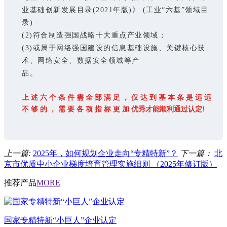
业基础创新发展目录(2021年版)》 (工业“六基”领域目
录)
(2)符合制造强国战略十大重点产业领域；
(3)或属于网络强国建设的信息基础设施、关键核心技
术、网络安全、数据安全领域等产
品。
上 述 六 个 条 件 需 全 部 满 足 ， 仅 达 到 基 本 条 是 远 远
不 够 的 ， 需 要 各 项 指 标 更 加 优
秀才能顺利通过认定!
上一篇:
2025年，如何规划企业走向“专精特新”？
下一篇：
北
京市优质中小企业梯度培育管理实施细则 （2025年修订版）
推荐产品
MORE
国家专精特新“小巨人”企业认定