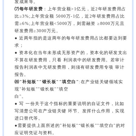
发成果等。
⑺每年研发费
：上年营业额>1亿元，近2年研发费用占
比
≥3%;上年营业额 5000万-1亿，近2年研发费用占比
需≥6%;上年营业额<5000万，则需融资 ≥8000万元且
研发费用≥3000万元。
● 近两年指的是这两年的每年研发费用占比都要达到要
求；
● 资本化在当年未形成无形资产的，资本化的研发支出
不算在研发费用，只看 利润表中的研发费用。若审计
报告利润表中无研发费用，则须有研发费用专项 审计
报告。
⑻"补短板""锻长板""填空白"
:在产业链关键领域实
现"补短板""锻长板""填空
白"。
● 写 一份关于这个指标的重要说明的自证文件，比如
写清楚公司在产业链关键 环节、发挥什么作用，实现
进口替代等。
●需要提供上面所述的"补短板"“锻长板""填空白"的对
应证明凭证与资料。