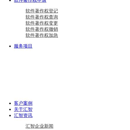
软件著作权申请
软件著作权登记
软件著作权查询
软件著作权变更
软件著作权撤销
软件著作权加急
服务项目
商标注册
国际商标
商标查询
国内商标
商标变更
商标设计
马德里商标注册
资质相关
双软认定咨询
软件检测
质量体系咨询
重合同守信用证书
AAA级信用企业
专精特新
中小企业认定咨询
创新型中小企业
专精特新“小巨人”企业
专精特新“小巨人”企业
其他项目
资产评估
加计扣除
工作居住证
审计报告
政府资金补助
税务筹划
客户案例
关于汇智
汇智资讯
汇智企业新闻