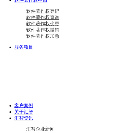
软件著作权申请
软件著作权登记
软件著作权查询
软件著作权变更
软件著作权撤销
软件著作权加急
服务项目
商标注册
国际商标
商标查询
国内商标
商标变更
商标设计
马德里商标注册
资质相关
双软认定咨询
软件检测
质量体系咨询
重合同守信用证书
AAA级信用企业
专精特新
中小企业认定咨询
创新型中小企业
专精特新“小巨人”企业
专精特新“小巨人”企业
其他项目
资产评估
加计扣除
工作居住证
审计报告
政府资金补助
税务筹划
客户案例
关于汇智
汇智资讯
汇智企业新闻